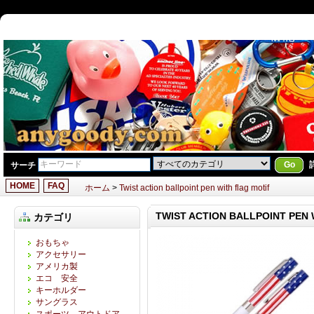
Go
サーチ
HOME
FAQ
ホーム
>
Twist action ballpoint pen with flag motif
TWIST ACTION BALLPOINT PEN 
カテゴリ
おもちゃ
アクセサリー
アメリカ製
エコ 安全
キーホルダー
サングラス
スポーツ アウトドア