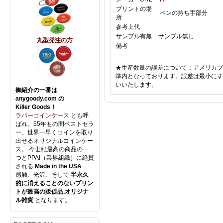
プリントの場
ペンの持ち手部分
所
参考上代
サンプル有無
サンプル無し
丸型発注の方
備考
★生産数量の誤差について：アメリカプ
準内となっております。誤差は最小にす
いいたします。
御紹介の一番は
anygoody.com の
Killer Goods！
ラバーコインケース
とも呼
ばれ、55年もの間ベストセラ
ー、世界一早くコインを取り
出せるオリジナルコインケー
ス。 今世紀最高の商品の一
つとPPAI（業界組織）に絶賛
される
Made in the USA
感触、光沢、そして
半永久
的に消えることのないプリン
トが最高の販促品,オリジナ
ル雑貨
となります。