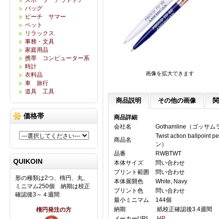
バッグ
ビーチ サマー
ペット
リラックス
事務・文具
家庭用品
携帯 コンピューター系
時計
画像を拡大できます
衣料品
車 旅行
道具 工具
商品説明
その他の画像
関
価格帯
商品詳細
会社名
Gothamline（ゴッサ
Twist action ballp
商品名
ン）
品番
RWBTWT
QUIKOIN
本体サイズ
問い合わせ
プリント範囲
問い合わせ
形の種類は2つ、楕円、丸、
本体展開色
White, Navy
ミニマム250個 納期は校正
プリント色
問い合わせ
確認後3～４週間
最小ミニマム
144個
納期
紙校正確認後3.4週間
楕円発注の方
メーカーURL
HP