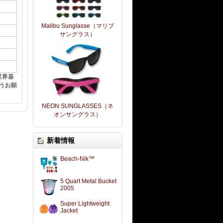
Malibu Sunglasse（マリブ
サングラス）
業界基
うお願
NEON SUNGLASSES（ネ
オンサングラス）
新着情報
Beach-Nik™
5 Quart Metal Bucket
2005
Super Lightweight
Jacket