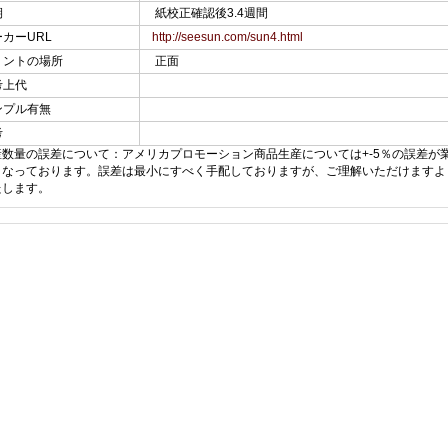
期
紙校正確認後3.4週間
カーURL
http://seesun.com/sun4.html
リントの場所
正面
考上代
ンプル有無
考
産数量の誤差について：アメリカプロモーション商品生産については+-5％の誤差が
となっております。誤差は最小にすべく手配しておりますが、ご理解いただけますよ
たします。