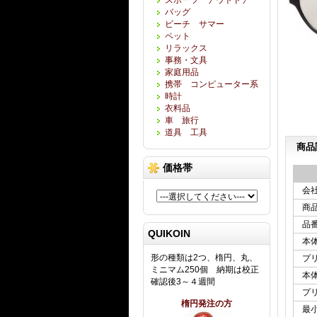
バッグ
ビーチ サマー
ペット
リラックス
事務・文具
家庭用品
携帯 コンピューター系
時計
衣料品
車 旅行
道具 工具
商品
価格帯
会
商
品
QUIKOIN
本
形の種類は2つ、楕円、丸、
プ
ミニマム250個 納期は校正
本
確認後3～４週間
プ
楕円発注の方
最