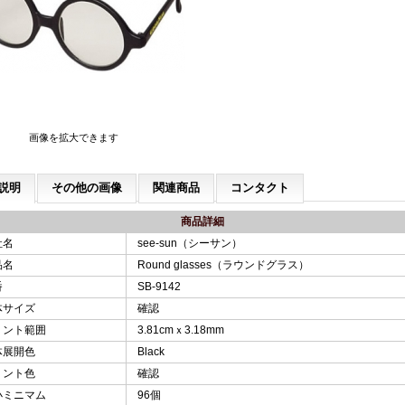
画像を拡大できます
説明
その他の画像
関連商品
コンタクト
商品詳細
社名
see-sun（シーサン）
品名
Round glasses（ラウンドグラス）
番
SB-9142
体サイズ
確認
リント範囲
3.81cmｘ3.18mm
体展開色
Black
リント色
確認
小ミニマム
96個