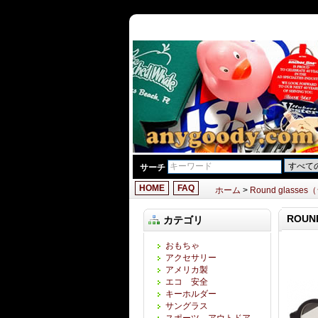
サーチ
HOME
FAQ
ホーム
>
Round glass
ROU
カテゴリ
おもちゃ
アクセサリー
アメリカ製
エコ 安全
キーホルダー
サングラス
スポーツ アウトドア