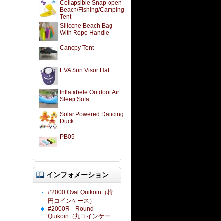
Collapsible Snap-open
Beach/Fishing/Camping
Tent
Silicone Beach Bag
With Rope Handle
Canopy Tent
EVA Sun Visor Hat
Inflatabele Outdoor Air
Sleep Sofa
Solar Powered Dancing
Duck
PB05
インフォメーション
#2000 Oval Quikoin（楕
円コインケース）
#2000R Round
Quikoin（丸コインケー