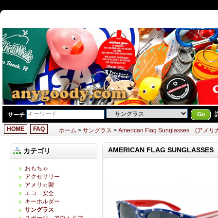
Go
サーチ
HOME
FAQ
ホーム
>
サングラス
>
American Flag Sunglasses 
AMERICAN FLAG SUNGLAS
カテゴリ
おもちゃ
アクセサリー
アメリカ製
エコ 安全
キーホルダー
サングラス
スポーツ アウトドア