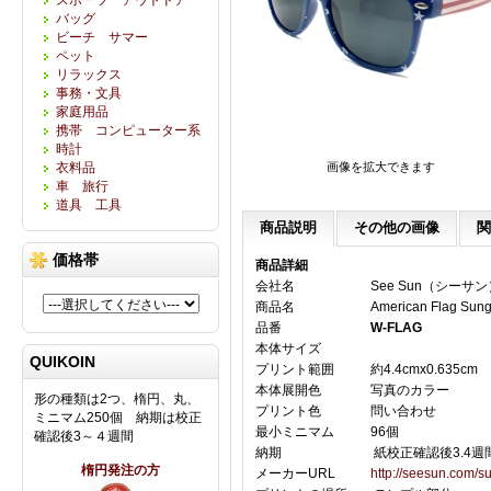
バッグ
ビーチ サマー
ペット
リラックス
事務・文具
家庭用品
携帯 コンピューター系
時計
衣料品
画像を拡大できます
車 旅行
道具 工具
商品説明
その他の画像
関
価格帯
商品詳細
会社名
See Sun（シーサン
商品名
American Flag
品番
W-FLAG
本体サイズ
QUIKOIN
プリント範囲
約4.4cmx0.635cm
本体展開色
写真のカラー
形の種類は2つ、楕円、丸、
プリント色
問い合わせ
ミニマム250個 納期は校正
最小ミニマム
96個
確認後3～４週間
納期
紙校正確認後3.4週
楕円発注の方
メーカーURL
http://seesun.com/s