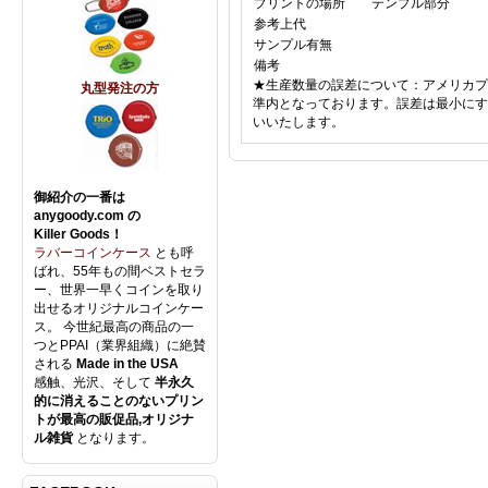
プリントの場所
テンプル部分
参考上代
サンプル有無
備考
★生産数量の誤差について：アメリカプ
丸型発注の方
準内となっております。誤差は最小にす
いいたします。
御紹介の一番は
anygoody.com の
Killer Goods！
ラバーコインケース
とも呼
ばれ、55年もの間ベストセラ
ー、世界一早くコインを取り
出せるオリジナルコインケー
ス。 今世紀最高の商品の一
つとPPAI（業界組織）に絶賛
される
Made in the USA
感触、光沢、そして
半永久
的に消えることのないプリン
トが最高の販促品,オリジナ
ル雑貨
となります。